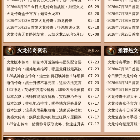
·
2026年7月1日首发复古火龙传奇手游：海啸复
06-29
·
2026年8月2日首
古微变180
·
2026年6月29日今日火龙传奇首战区：鼎恒火龙
06-29
·
2026年7月28日
·
火龙传奇盒子官方；知音火龙3D
05-28
·
2026年7月28日
·
2026年5月23日首发火龙传奇：独龙传奇
05-18
·
2026年7月26日
·
2026年5月23日首发火龙传奇：征鸿攻速火龙
05-18
·
2026年7月26日
·
火龙传奇无套路纯复古，云墟火龙2026年5月13
05-08
龙
·
2026年7月25日
日首战区
火龙传奇资讯
推荐热文
更多>>
>
·
火龙版本传奇：新副本开荒策略与团队配合要
07-23
·
火龙传奇手游：悍
点
·
超变传奇：摆摊地点推荐，哪里最赚钱最高效
07-23
·
2026年7月28日
·
1.80战神合击传奇：道士如何召唤神兽？详细操
07-23
·
今日新开火龙传奇
作教程
·
电信传奇：战士升级不靠元宝，这些方法更高
07-23
·
2026年6月24日
效
·
1.95神龙：英雄变强路径解析，哪些方法最值得
07-23
·
2026年6月16日
尝试
·
我本沉默：法师技能深度解析，实战技巧全收
07-17
·
火龙传奇手游大全
录
·
我本沉默：挂机地点推荐，哪些地方经验最足
07-17
·
火龙传奇盒子官方
·
我本沉默：流星火雨获取攻略，法师必备技能
07-17
·
火龙传奇今日首区
解析
·
仿盛大传奇：疾风套装为何胜过狂风？原因深
07-17
·
火龙复古传奇手游
度剖析
·
1.85合击传奇：猎魔称号获取攻略，快速提升实
07-17
·
火龙传奇稳定开服
力