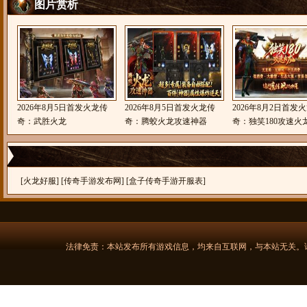
图片赏析
2026年8月5日首发火龙传
2026年8月5日首发火龙传
2026年8月2日首发
奇：武胜火龙
奇：腾蛟火龙攻速神器
奇：独笑180攻速火
[
火龙好服
] [
传奇手游发布网
] [
盒子传奇手游开服表
]
法律免责：本站发布所有游戏信息，均来自互联网，与本站无关。